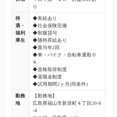
り
待
◆有給あり
遇・
◆社会保険完備
福利
◆制服貸与
厚生
◆随時昇給あり
◆賞与年2回
◆車・バイク・自転車通勤Ｏ
Ｋ
◆資格取得制度
◆退職金制度
◆試用期間2ヶ月(同条件)
勤務
【勤務地】
地
広島県福山市新涯町４丁目20-8
-4